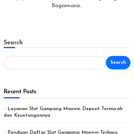
Bagaimana...
Search
Search
Recent Posts
Layanan Slot Gampang Maxwin Deposit Termurah
dan Keuntungannya
Panduan Daftar Slot Gampang Maxwin Terbaru