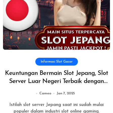
Informasi Slot Gacor
Keuntungan Bermain Slot Jepang, Slot
Server Luar Negeri Terbaik dengan
Banyak Keunggulan
Cameo
Jan 7, 2025
Istilah slot server Jepang saat ini sudah mulai
populer dalam industri slot online gaming.