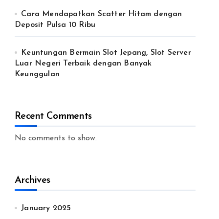
Cara Mendapatkan Scatter Hitam dengan
Deposit Pulsa 10 Ribu
Keuntungan Bermain Slot Jepang, Slot Server
Luar Negeri Terbaik dengan Banyak
Keunggulan
Recent Comments
No comments to show.
Archives
January 2025