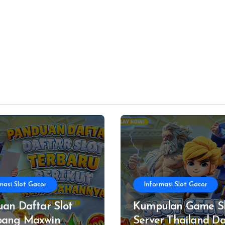
masi Slot Gacor
Informasi Slot Gacor
an Daftar Slot
Kumpulan Game Sl
ang Maxwin
Server Thailand D