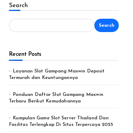
Search
Search
Recent Posts
Layanan Slot Gampang Maxwin Deposit
Termurah dan Keuntungannya
Panduan Daftar Slot Gampang Maxwin
Terbaru Berikut Kemudahannya
Kumpulan Game Slot Server Thailand Dan
Fasilitas Terlengkap Di Situs Terpercaya 2025